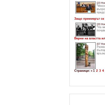
[23 Но
"Мноз
въпр
предс
Защо премиерът се 
[20 Но
"На м
почув
Верни на властта ил
[07 Но
Разка
бълга
връзк
Страници: «
1
2
3
4