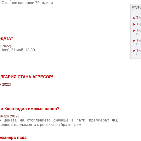
 Стоянов навърши 70 години
Футб
Тир
Тир
Ти
г.
ОДАТА”
Ти
г.
й 2022]
 Нюз”, 21 май, 18,30
Ти
г.
ЛГАРИЯ СТАНА АГРЕСОР!
й 2022]
 в Кюстендил имахме парно?
ември 2017]
то цената на отоплението скачаше в пъти, премиерът Ф.Д.
аряше в парламента с речника на братя Грим
ремиера пада