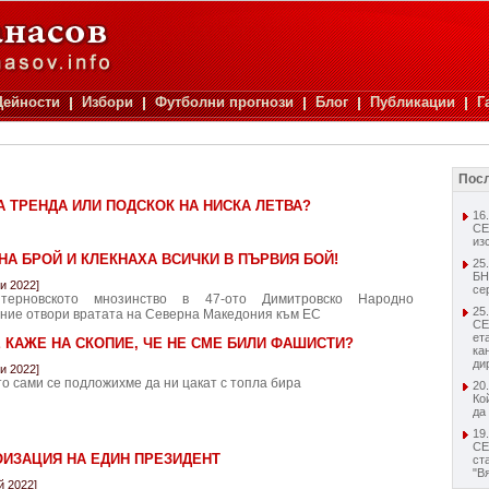
Дейности
Избори
Футболни прогнози
Блог
Публикации
Г
Посл
 ТРЕНДА ИЛИ ПОДСКОК НА НИСКА ЛЕТВА?
16
СЕ
из
 НА БРОЙ И КЛЕКНАХА ВСИЧКИ В ПЪРВИЯ БОЙ!
25
БН
и 2022]
се
нтерновското мнозинство в 47-ото Димитровско Народно
25
ние отвори вратата на Северна Македония към ЕС
СЕ
ет
 КАЖЕ НА СКОПИЕ, ЧЕ НЕ СМЕ БИЛИ ФАШИСТИ?
ка
ди
и 2022]
о сами се подложихме да ни цакат с топла бира
20
Ко
да
19
С
ОИЗАЦИЯ НА ЕДИН ПРЕЗИДЕНТ
ст
"В
й 2022]