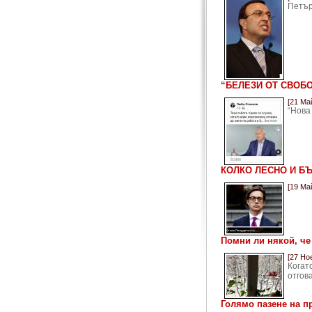
Петър
“БЕЛЕЗИ ОТ СВОБ
[21 Ма
“Нова
КОЛКО ЛЕСНО И БЪ
[19 Ма
Помни ли някой, че
[27 Но
Кога
отгов
Голямо пазене на п