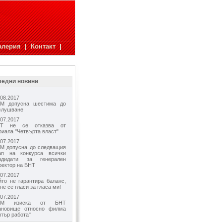
алерия
Контакт
едни новини
.08.2017
М допусна шестима до
слушване
.07.2017
Т не се отказва от
риала "Четвърта власт"
.07.2017
М допусна до следващия
ап на конкурса всички
ндидати за генерален
ректор на БНТ
.07.2017
йто не гарантира баланс,
 не се гласи за гласа ми!
.07.2017
ЕМ изиска от БНТ
ановище относно филма
ятър работа"