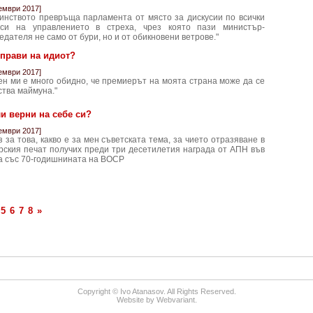
ември 2017]
инството превръща парламента от място за дискусии по всички
оси на управлението в стреха, чрез която пази министър-
едателя не само от бури, но и от обикновени ветрове."
прави на идиот?
ември 2017]
ен ми е много обидно, че премиерът на моята страна може да се
ства маймуна."
и верни на себе си?
ември 2017]
з за това, какво е за мен съветската тема, за чието отразяване в
рския печат получих преди три десетилетия награда от АПН във
а със 70-годишнината на ВОСР
5
6
7
8
»
Copyright © Ivo Atanasov. All Rights Reserved.
Website by
Webvariant
.