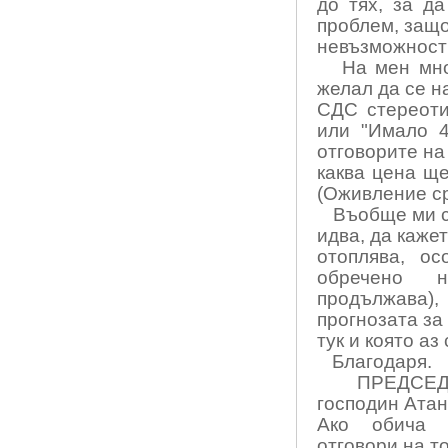
до тях, за д
проблем, защо
невъзможност 
На мен мно
желал да се н
СДС стереоти
или "Имало 4
отговорите на
каква цена ще
(Оживление с
Въобще ми с
идва, да каже
отоплява, о
обречено н
продължава),
прогнозата за
тук и която аз
Благодаря.
ПРЕДСЕД
господин Атан
Ако обича г
отговори на т