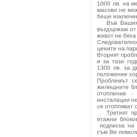
1000 лв. на м
масово не мо
беше изключе
Във Вашия
въздържам от 
живот не бяха
Следователн
цените на пар
Вторият пробл
и за тази го
1300 лв. за 
положение хор
Проблемът се
жилищните бл
отопление -
инсталации не
се отопляват с
Третият п
етажни блоко
подписка на
съм Ви помоли