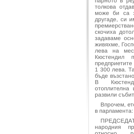
парното в ре
толкова отда
може би са з
другаде, си и
премиерстван
скочиха дото
задаваме осн
живяхме, Госп
лева на мес
Кюстендил 
предприетите
1 300 лева. Т
бъде възстано
В
Кюстен
отоплителна 
развили събит
Впрочем, ет
в парламента:
ПРЕДСЕДАТЕ
народния пр
относно 