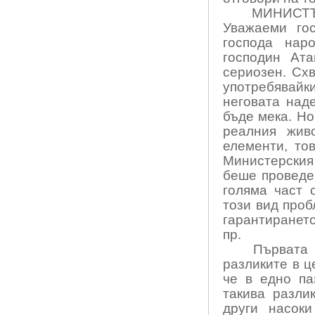
МИНИСТ
Уважаеми го
господа нар
господин Ата
сериозен. Схв
употребявайк
неговата над
бъде мека. Но
реалния жив
елементи, то
Министерския
беше проведен
голяма част 
този вид проб
гарантиранет
пр.
Първата
разликите в ц
че в едно па
такива разли
други насоки