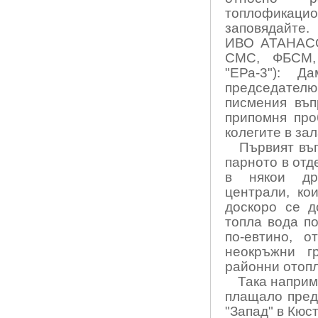
топлофикаци
заповядайте.
ИВО АТАНАСО
СМС, ФБСМ,
"ЕРа-3"): Д
председателю
писмения въп
припомня про
колегите в за
Първият въп
парното в отд
в някои дру
централи, ко
доскоро се д
топла вода по
по-евтино, о
неокръжни гр
районни отопл
Така наприм
плащало предп
"Запад" в Кюс