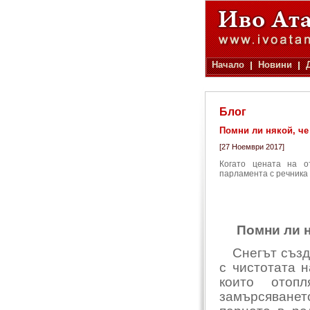
Начало
Новини
Блог
Помни ли някой, че
[27 Ноември 2017]
Когато цената на о
парламента с речника
Помни ли ня
Снегът създ
с чистотата н
които отоп
замърсяване