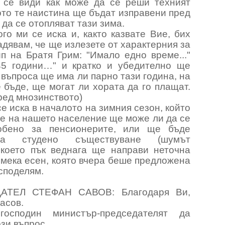
а се види как може да се реши техният
то те наистина ще бъдат изправени пред
да се отопляват тази зима.
го ми се иска и, както казвате Вие, бих
адявам, че ще излезете от характерния за
п на Братя Грим: "Имало едно време..."
5 години…" и кратко и убедително ще
 въпроса ще има ли парно тази година, на
 бъде, ще могат ли хората да го плащат.
ред мнозинството)
е иска в началото на зимния сезон, който
те на нашето население ще може ли да се
собено за пенсионерите, или ще бъде
а студено съществуване (шумът
 което пък веднага ще направи неточна
 мека есен, която вчера беше предложена
 споделям.
АТЕЛ СТЕФАН САВОВ: Благодаря Ви,
асов.
осподин министър-председателят да
ози въпрос.