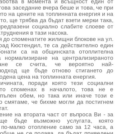
аботва в момента и всъщност един от
това заседание вчера беше и това, че при
то на цените на топлинната енергия и на
то, ще трябва да бъдат взети мерки така,
предпазени социално слабите слоеве от
труднения в тази насока.
я до споменатите жилищни блокове на ул.
град Кюстендил, те са действително един
бонати са на общинската отоплителна
а нормализиране на централизираното
яване се счита, че вероятно най-
подход ще бъде отново стигането до
одена цена на топлинната енергия.
ичината, поради която тези социални
ито споменах в началото, това не е
пълен обем, но така или иначе този е
то смятаме, че бихме могли да постигнем
ат.
ение на втората част от въпроса Ви - за
ще бъде възможно услугата, която
 по-малко отопление само за 12 часа, а
ъобще не се подава, да бъдат приведени