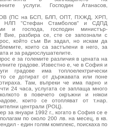
онните услуги. Господин Атанасов,
В (ПС на БСП, БЛП, ОПТ, ПХЖД, ХРП,
 НЛП "Стефан Стамболов" и СДПД
ами и господа, господин министър-
! Вие, разбира се, сте се запознали с
рос, който съм Ви задал, но искам да
блемите, които са застъпени в него, за
лата и за радиослушателите.
рос е за големите различия в цената на
елните градове. Известно е, че в София и
ги градове има топлоелектрически
ито се дотират от държавата или поне
отираха. Там, въпреки че има парно и
чти 24 часа, услугата се заплаща много
тколкото в повечето окръжни и някои
адове, които се отопляват от т.нар.
ителни централи (РОЦ).
ер за януари 1992 г., когато в София се е
олагам по около 200 лв. на месец, в кв.
тендил - един голям комплекс, поискаха по