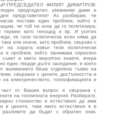
ЪР-ПРЕДСЕДАТЕЛ ФИЛИП ДИМИТРОВ:
сподин председател, уважаеми дами и
одни представители! Аз разбирам, че
насов поставя един проблем, който е
ащам, че той не иска да го политизира,
и термин като геноцид и пр. И усетих
ежда, че тази политическа есен няма да
 така или иначе, като проблем, свързан с
от на хората извън тези политически
ва е проблем, който занимава сериозно
 съвет и както вероятно знаете, вчера
о едно твърде дълго заседание, в което
от вниманието беше отделена тъкмо на
леми, свързани с цените, достъпността и
о на електричеството, топлофикацията и
 част от Вашия въпрос е свързана с
ените на топлинната енергия. Разбирате,
зарно стопанство е естествено да има
ки в цените, така както естествено е в
 разликите да бъдат с обратен знак.