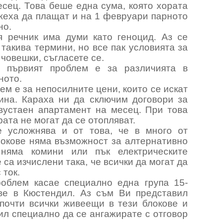
есец. Това беше една сума, която хората
жеха да плащат и на 1 февруари парното
но.
 речник има думи като геноцид. Аз се
такива термини, но все пак условията за
 човешки, съгласете се.
о първият проблем е за различията в
ното.
ем е за непосилните цени, които се искат
дина. Караха ни да сключим договори за
двустаен апартамент на месец. При това
ата не могат да се отопляват.
 усложнява и от това, че в много от
окове няма възможност за алтернативно
 няма комини или пък електрическите
 са изчислени така, че всички да могат да
 ток.
роблем касае специално една група 15-
ве в Кюстендил. Аз съм Ви представил
 почти всички живеещи в тези блокове и
л специално да се ангажирате с отговор