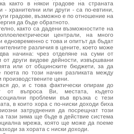
ка както в някои градове на страната
и - хранителни или други - са по-евтини,
руги градове, възможно е по отношение на
ергия да бъде обратното.
елно, както са дадени възможностите на
оплоелектрически централи, на много
и едновременно с това и опитът да бъдат
ителните различия в цените, което може
два начина: чрез отделяне на суми от
и от други видове дейности, извършвани
ията или от общинските бюджети, за да
 поета по този начин разликата между
 производствените цени.
ася до, и с това фактически опирам до
т от въпроса Ви, местата, където
социални проблеми във връзка с тези
тата, в които хора с по-ниски доходи биха
риозни затруднения да посрещнат този
за тази зима ще бъде в действие система
оциална мрежа, която ще може да поеме
азходи за хората с ниски доходи.