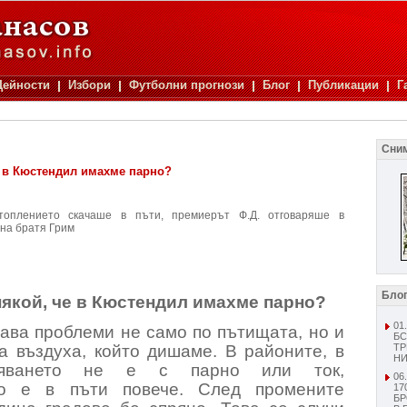
Дейности
Избори
Футболни прогнози
Блог
Публикации
Г
Сни
 в Кюстендил имахме парно?
топлението скачаше в пъти, премиерът Ф.Д. отговаряше в
 на братя Грим
Бло
кой, че в Кюстендил имахме парно?
01
ава проблеми не само по пътищата, но и
Б
а въздуха, който дишаме. В районите, в
ТР
НИ
ляването не е с парно или ток,
06
то е в пъти повече. След промените
1
БР