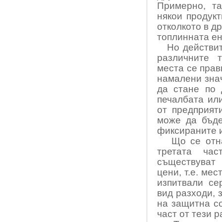
Примерно, та
някои продукт
отколкото в д
топлинната ен
Но действит
различните т
места се прав
намалени знач
да стане по 
печалбата ил
от предприят
може да бъде
фиксираните и
Що се отн
третата час
съществуват 
цени, т.е. мес
изпитвали се
вид разходи, 
на защитна с
част от тези р