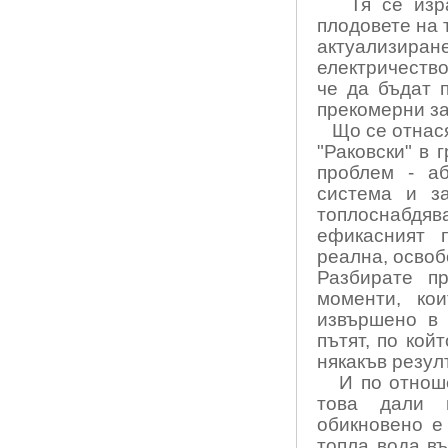
Тя се изр
плодовете на 
актуализиране
електричество
че да бъдат 
прекомерни за
Що се отнас
"Раковски" в 
проблем - а
система и з
топлоснабд
ефикасният 
реална, освоб
Разбирате пр
моменти, ко
извършено в 
пътят, по кой
някакъв резулт
И по отнош
това дали 
обикновено е
топла вода в