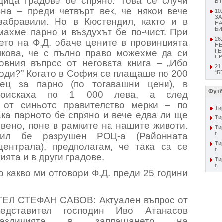
дица градове бе спряно. Това се случи
В 
вна – преди четвърт век, че някои вече
10
ЗА
абравили. Но в Кюстендил, както и в
НА
БИ
махме парно и въздухът бе по-чист. При
26
ето на Ф.Д. обаче цените в провинцията
НЕ
лкова, че с пълно право можехме да си
Г
ПР
овния въпрос от неговата книга – „Ибо
21
оди?” Когато в София се плащаше по 200
“Б
ец за парно (по тогавашни цени), в
Футб
поискаха по 1 000 лева, а след
 от синьото правителство мерки – по
Тир
ака парното бе спряно и вече едва ли ще
Тир
вено, поне в рамките на нашите животи.
Ти
г.
дил бе разрушен РОЦ-а (Районната
Ти
централа), предполагам, че така са се
г.
ията и в други градове.
Ти
г.
о какво ми отговори Ф.Д. преди 25 години
Л СТЕФАН САВОВ: Актуален въпрос от
едставител господин Иво Атанасов
различията в заплащането на