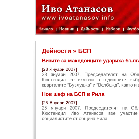
Начало
Новини
Дейности
Избори
Футбо
Дейности » БСП
Визите за македонците удариха бълг
[28 Януари 2007]
28 януари 2007. Председателят на О
Кюстендил се включи в годишните събр
кварталите “Бузлуджа” и “Велбъжд”, както и 
Нов шеф на БСП в Рила
[25 Януари 2007]
25 януари 2007. Председателят на О
Кюстендил Иво Атанасов взе участи
социалистите от община Рила.