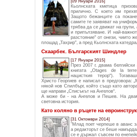
[09 Януари 2016]
Кьолнската кметица призо
прилично. С което им прехв
Защото бежанците са покане
самите те заявяват на унифор
трябва да се движат на групи,
и припълзяване. И най-важнот
разстояние” от онези, чиито ж
площад „Тахрир”, а пред Кьолнската катедра
Скаарбек. Българският Шиндлер
[17 Януари 2015]
През 2007 г. двама белгийски
книгата „Otages de la terr
нацисткия терор“). Тогава
Христо Георгиев е написал в предговора: 
някой нов Спилбърг, който също като автор
ще направи „Списъкът на Ангелов“.
А може би - на Ангелов и Пешев. На два
световна история.
Като коляно в ръцете на евроинстру
[31 Октомври 2014]
"Млад поет черпеше в аванс з
а редакторът се беше намърда
се е държал съвсем по енепейс