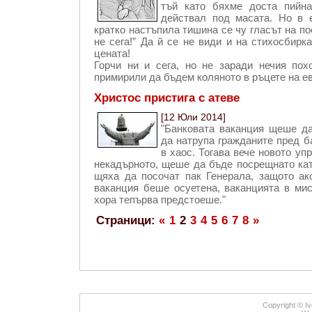
тъй като бяхме доста пийн
действал под масата. Но в 
кратко настъпила тишина се чу гласът на по
не сега!” Да й се не види и на стихосбирка
цената!
Горчи ни и сега, но не заради нечия пох
примирили да бъдем коляното в ръцете на е
Христос пристига с атеве
[12 Юли 2014]
"Банковата ваканция щеше да
да натрупа гражданите пред б
в хаос. Тогава вече новото уп
некадърното, щеше да бъде посрещнато кат
щяха да посочат пак Генерала, защото ак
ваканция беше осуетена, ваканцията в ми
хора тепърва предстоеше."
Страници:
«
1
2
3
4
5
6
7
8
»
Copyright © Iv