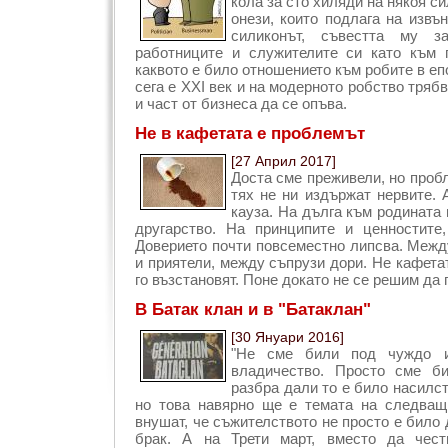
кола за сто хиляди на някоя си
онези, които подлага на извъ
силиконът, съвестта му з
работниците и служителите си като към 
каквото е било отношението към робите в еп
сега е ХХІ век и на модерното робство тряб
и част от бизнеса да се опъва.
Не в кафетата е проблемът
[27 Април 2017]
Доста сме преживели, но пробл
тях не ни издържат нервите. 
кауза. На дълга към родината 
другарство. На принципите и ценностите
Доверието почти повсеместно липсва. Межд
и приятели, между съпрузи дори. Не кафетат
го възстановят. Поне докато не се решим да 
В Батак клан и в "Батаклан"
[30 Януари 2016]
"Не сме били под чуждо и
владичество. Просто сме б
разбра дали то е било насилс
но това навярно ще е темата на следващ
внушат, че съжителството не просто е било 
брак. А на Трети март, вместо да чес