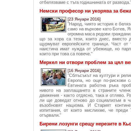
отбелязваме с тъга годишнината от развода.
Немски професор ни укорява за беж
[23 Януари 2016]
"Народ, чиято история е беля
само на върхове като Ботев, Я
огромна маса редови граждани,
що за хора са тези, които днес, вместо 
щурмуват европейските граници. Част от 
наистина имат нужда от убежище, но парл
които при това са повече."
Меркел ни отвори проблем за цял ве
[16 Януари 2016]
"Сблъсъкът на култури и рели
Европа, но още по-рискови с
Евтината работна ръка про
нивото на заплащането в страните членк
движения - както отдясно, така и отляво. 
ли ще доведат отново до социализъм в ча
възобновят нацизма. И Старият контин
изпитания, от които мислихме, че преди 
отървали."
Бирени лозунги срещу нерезите в Кь