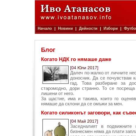
Начало
Новини
Дейности
Избори
Футбо
Блог
Когато НДК го нямаше даже
[04 Юли 2017]
Далеч по-жалко от личните нес
доносник. Да се почувствам к
гад. Това разбиране за до
старомодно, дори странно. То се посреща
лишени от него.
За щастие, има и такива, които го оценя
нямаше да склони да се омъжи за мен.
Когато силиконът заговори, как съве
[04 Май 2017]
Заседналият в подвижните 
бизнесмен няма да плати запла