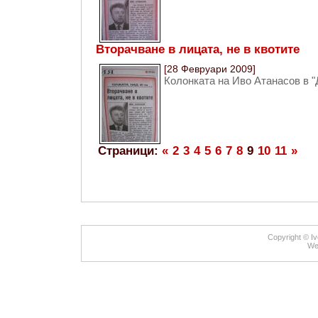
Вторачване в лицата, не в квотите
[28 Февруари 2009]
Колонката на Иво Атанасов в "
Страници:
«
2
3
4
5
6
7
8
9
10
11
»
Copyright © Iv
We