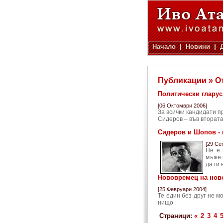
Начало
Новини
Публикации » О
Политически гларус
[06 Октомври 2006]
За всички кандидати п
Сидеров – във втората
Сидеров и Шопов -
[29 Се
Не е 
мъже 
да ги 
Нововремец на ново
[25 Февруари 2004]
Те един без друг не м
нищо
Страници:
«
2
3
4