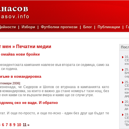
Дейности
Избори
Футболни прогнози
Блог
Публикации
Г
т мен » Печатни медии
Посл
 омайва нови бройки
16
СЕ
из
резидентската кампания навлезе във втората си седмица, само за
 си година.
25
БН
 мъже в командировка
се
25
птември 2006]
СЕ
изненада, че Сидеров и Шопов се втурнаха в кампанията като
ет
в командировка, за които е важно да стане номерът тази нощ, без
ка
е еня какви са ги вършили вчера и какво ще се случи утре.
ди
20
домец око не вади. И обратно
Ко
да
огат. И още по-просто, и още по-ясно - един без друг ще бъдат те
19
С
ст
5
6
7
8
9
10
11
»
"В