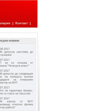
алерия
Контакт
едни новини
.08.2017
М допусна шестима до
слушване
.07.2017
Т не се отказва от
риала "Четвърта власт"
.07.2017
М допусна до следващия
ап на конкурса всички
ндидати за генерален
ректор на БНТ
.07.2017
йто не гарантира баланс,
 не се гласи за гласа ми!
.07.2017
ЕМ изиска от БНТ
ановище относно филма
ятър работа"