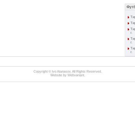
Футб
Тир
Тир
Ти
г.
Ти
г.
Ти
г.
Copyright © Ivo Atanasov. All Rights Reserved.
Website by
Webvariant
.