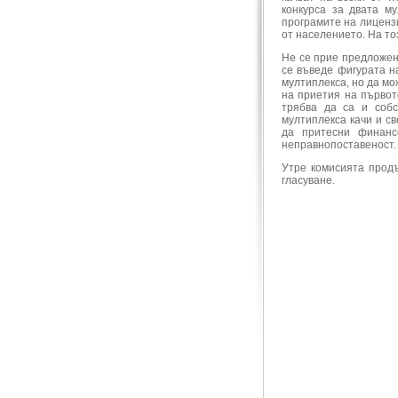
конкурса за двата му
програмите на лицензи
от населението. На то
Не се прие предложен
се въведе фигурата н
мултиплекса, но да мо
на приетия на първот
трябва да са и собс
мултиплекса качи и св
да притесни финанс
неправнопоставеност.
Утре комисията продъ
гласуване.