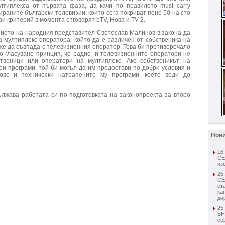
лтиплекса от първата фаза, да качи по правилото must carry
раните български телевизии, които сега покриват поне 50 на сто
зи критерий в момента отговарят bTV, Нова и TV 2.
ието на народния представител Светослав Малинов в закона да
а мултиплекс-оператора, който да е различен от собственика на
же да съвпада с телевизионния оператор. Това би противоречало
о гласуване принцип, че радио- и телевизионните оператори не
твеници или оператори на мултиплекс. Ако собственикът на
ои програми, той би могъл да им предостави по-добри условия и
ово и технически натрапените му програми, което води до
лжава работата си по подготовката на законопроекта за второ
Нов
16
СЕ
из
25
СЕ
ет
ка
ди
25
БН
се