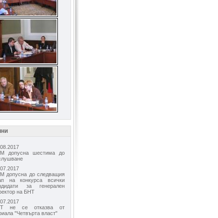
ини
.08.2017
М допусна шестима до
слушване
.07.2017
М допусна до следващия
ап на конкурса всички
ндидати за генерален
ректор на БНТ
.07.2017
Т не се отказва от
риала "Четвърта власт"