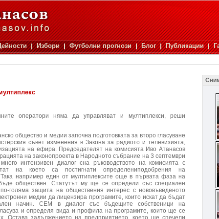
Дейности
Избори
Футболни прогнози
Блог
Публикации
Г
Сни
мултиплекс
нните оператори няма да управляват и мултиплекси, реши
нско общество и медии започна подготовката за второ гласуване
стерския съвет изменения в Закона за радиото и телевизията,
изацията на ефира. Председателят на комисията Иво Атанасов
трацията на законопроекта в Народното събрание на 3 септември
много интензивен диалог сна ръководството на комисията с
лтат на което са постигнати определениподобрения на
 Така например един от мултиплексите още в първата фаза на
ъде обществен. Статутът му ще се определи със специален
 по-голяма защита на обществения интерес с нововъведеното
лектронни медии да лицензира програмите, които искат да бъдат
тален начин. СЕМ в диалог със бъдещите собственици на
ласува и определя вида и профила на програмите, които ще се
ях. Остава задължението на предприятието, което ще спечели