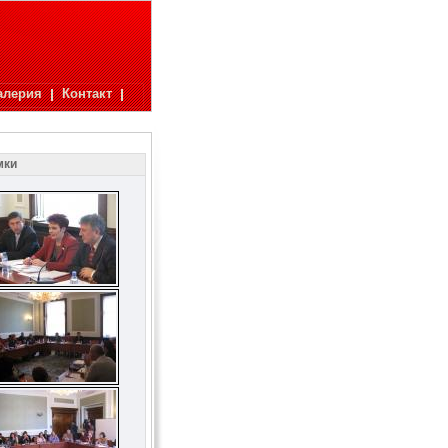
алерия
Контакт
мки