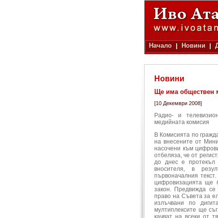
Начало
Новини
Новини
Ще има обществен 
[10 Декември 2008]
Радио- и телевизио
медийната комисия
В Комисията по гражда
на внесените от Мини
насочени към цифров
отбеляза, че от регис
до днес е протекъл 
вносителя, в резу
първоначалния текст.
цифровизацията ще б
закон. Предвижда се
право на Съвета за е
излъчвани по диги
мултиплексите ще съг
качват на всеки от т