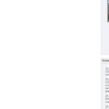
Нов
16
СЕ
из
25
СЕ
ет
ка
ди
25
БН
се
20