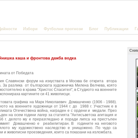
Дейности
Избори
Футболни прогнози
Блог
Публикации
Г
Сни
йнишка каша и фронтова дажба водка
ината от Победата
 Славянски форум на изкуствата в Москва бе открита втора
. За разлика от българската художничка Милена Велчева, която
мостоятелно в храма "Христос Спасител", в Студиото на военните
експонираха картините си 41 живописци.
овата графика на Марк Николаевич Домашченко (1906 - 1988).
иото на военните художници от 1944 г. до 1988 г. Участник е в
ликата Отечествена война, награден е с ордени и медали. През
ъден на осем години лагер за статията "Антисъветска агитация и
56 г. делото му е преразгледано и поради липса на престъпен
аммият Домашченко е реабилитиран. В годините на неговото
ялото му художествено наследство е унищожено. По чудо са
и и живописни проезведения, които са показани на изложбата.