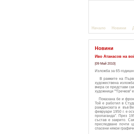
Начало
Новини
Новини
Иво Атанасов на во
[09 Май 2010]
Изложба за 65-годишн
В рамките на Първия
художествена изложба
вчера се представи са
художници ""Гречков" 
Показана бе и фронт
Той е работил в Студ
ражданската и във Ве
февруари 1950 г. е ос
пропаганда". През 19
състав е закрито. С
преследване почти ц
спасени някои графичн