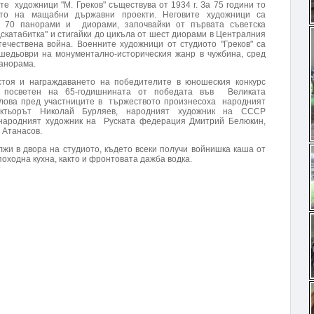
 художници "М. Греков" съществува от 1934 г. За 75 години то
ето на мащабни държавни проекти. Неговите художници са
т 70 панорами и диорами, започвайки от първата съветска
скатабитка" и стигайки до цикъла от шест диорами в Централния
ечествена война. Военните художници от студиото "Греков" са
шедьоври на монументално-историческия жанр в чужбина, сред
панорама.
оя и награждаването на победителите в юношеския конкурс
", посветен на 65-годишнината от победата във Великата
Слова пред участниците в тържеството произнесоха народният
ктьорът Николай Бурляев, народният художник на СССР
народният художник на Руската федерация Дмитрий Белюкин,
 Атанасов.
 в двора на студиото, където всеки получи войнишка каша от
 походна кухна, както и фронтовата дажба водка.