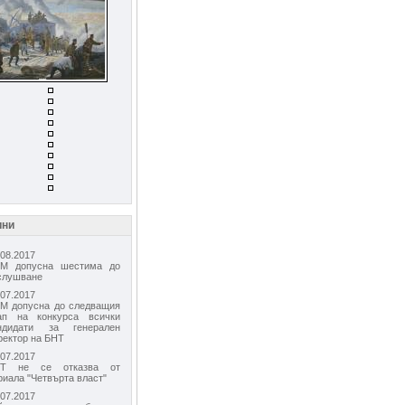
ини
.08.2017
М допусна шестима до
слушване
.07.2017
М допусна до следващия
ап на конкурса всички
ндидати за генерален
ректор на БНТ
.07.2017
Т не се отказва от
риала "Четвърта власт"
.07.2017