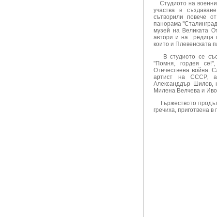
Студиото на военните
участва в създаван
сътворили повече о
панорама "Сталинград
музей на Великата От
автори и на редица 
които и Плевенската 
В студиото се съст
"Помня, гордея се!
Отечествена война. 
артист на СССР, а
Александдър Шилов, 
Милена Велчева и Иво
Тържеството продължи
гречиха, приготвена в