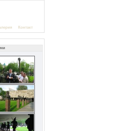
алерия
Контакт
мки